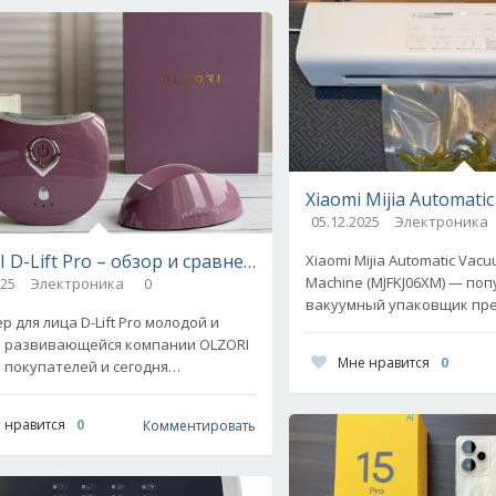
актной виброплатформы
Xiaomi Mijia Automat
05.12.2025
Электроника
 D-Lift Pro – обзор и сравнение с конкурентами
Xiaomi Mijia Automatic Vacu
Machine (MJFKJ06XM) — по
025
Электроника
0
вакуумный упаковщик пр
 для лица D-Lift Pro молодой и
суббренда Xiaomi. Это ус
 развивающейся компании OLZORI
пожаловаться на недоста
Мне нравится
0
 покупателей и сегодня
ется в числе самых популярных
в. Что именно привлекает в
 нравится
0
Комментировать