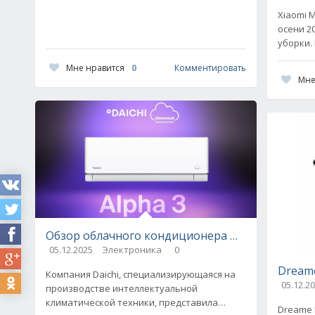
Xiaomi M
осени 2
уборки.
усоверш
Мне нравится
0
Комментировать
пола, у
Мне
дорабо
Обзор облачного кондиционера Daichi Alpha 3 S
05.12.2025
Электроника
0
Dreame
Компания Daichi, специализирующаяся на
05.12.2
производстве интеллектуальной
климатической техники, представила
Dreame 