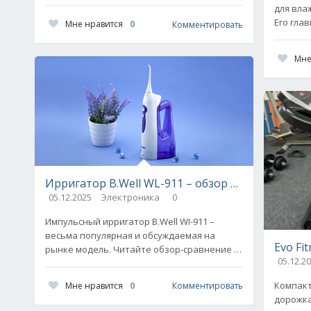
сплит-систему третьего поколения. Это
для вла
Облачный кондиционер Daichi Alpha 3
Его гла
Мне нравится
0
Комментировать
трансфо
присоед
Мне
Ирригатор B.Well WL-911 – обзор и сравнение 
05.12.2025
Электроника
0
Импульсный ирригатор B.Well WI-911 –
весьма популярная и обсуждаемая на
Evo Fi
рынке модель. Читайте обзор-сравнение с
05.12.2
конкурентными моделями – узнайте, что
кроется за этой
Компакт
Мне нравится
0
Комментировать
дорожка