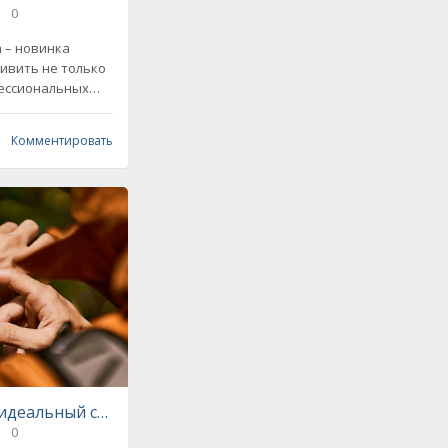
0
m – новинка
дивить не только
фессиональных
 владельцев, с
Комментировать
 идеальный спутник для активного образа жизни
0