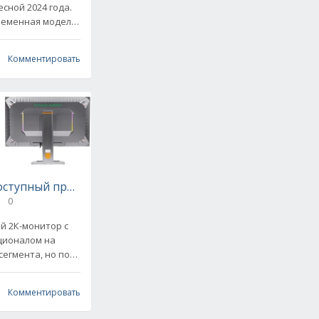
сной 2024 года.
временная модель
а внимание
на,
Комментировать
доступный премиум для требовательных геймеров
0
ой 2К-монитор с
ционалом на
егмента, но по
Отзывы на него
Комментировать