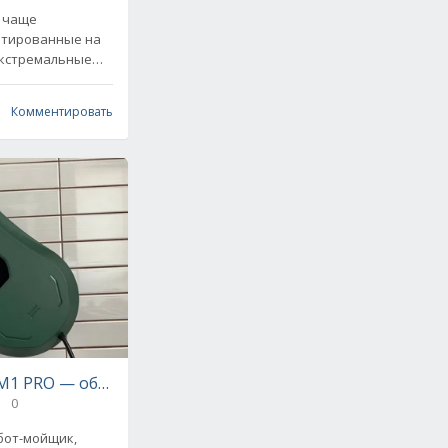
е чаще
нтированные на
экстремальные
o GS Explorer –
Комментировать
1 PRO — обзор и сравнение с конкурентами
0
бот-мойщик,