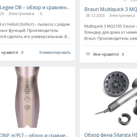
р и сравнение с конкурентами
Legee D8 – обзор и сравнение с конкурентами
Braun Multiquick 3 M
025
Электроника
0
05.12.2025
Электроника
 от Hobot (Хобот) – пылесос с рядом
Multiquick 3 MQ3135 Sause
ных функций. Производитель
блендер для дома от неме
лся сделать его универсальным. В
Braun. Производитель зая
дели реализована и сухая, и
удалось создать эргоном
 уборка. Робот
идеальных кулинарных
 нравится
0
Комментировать
Мне нравится
0
иеничность
Обзор фена Silanga H
NE m357 – обзор и сравнение с конкурентами