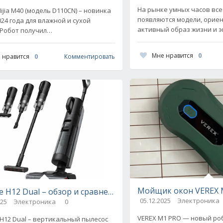
На рынке умных часов вс
ijia M40 (модель D110CN) – новинка
появляются модели, орие
024 года для влажной и сухой
активный образ жизни и 
 Робот получил
условия эксплуатации. Mibr
енствованную систему протирки
одна из таких новинок,
величенную мощность и
Мне нравится
0
 нравится
0
Комментировать
танные
ub с подпиской по дням
Мойщик окон VEREX M
 H12 Dual – обзор и сравнение с конкурентами
05.12.2025
Электроника
025
Электроника
0
VEREX M1 PRO — новый ро
H12 Dual – вертикальный пылесос