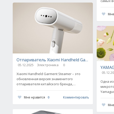
самых в
моделей
Этот тр
Мне
Отпариватель Xiaomi Handheld Garment Steamer
05.12.2025
Электроника
0
YAMAGU
05.12.2
Xiaomi Handheld Garment Steamer – это
обновленная версия знаменитого
Одна из
отпаривателя китайского бренда,
микрото
получившая еще более компактный
Yamaguch
дизайн. Но какими характеристиками при
разобра
Мне нравится
0
Комментировать
этом
доверие
Мне