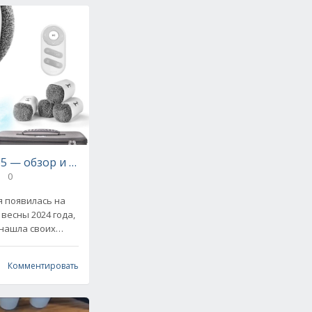
5 — обзор и сравнение с конкурентами
0
ми
я появилась на
весны 2024 года,
 нашла своих
-мойщик —
 И
Комментировать