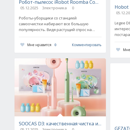
Робот-пылесос iRobot Roomba Combo j9+ – обзо
Hobot 
05.12.2025
Электроника
0
05.12.2
Роботы-уборщики со станцией
Legee D8
самоочистки набирают все большую
интерес
популярность. Видя растущий спрос на
постара
такие модели, производители стараются
этой мо
идти в ногу со временем. Пылесос Roomba
Мне нравится
0
Комментировать
влажная
Мне
SOOCAS D3: качественная чистка и высокая гиг
GEZATO
05.12.2025
Электроника
0