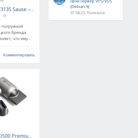
свой сервер VPS/VDS
(Debian 9)
Q3135 Sause – обзор и сравнение с конкурентами
07.08.23, Полезное
0
 – погружной
цкого бренда
вляет, что ему
ичный прибор для
Комментировать
D500 Premium: инновации, качество и удобство