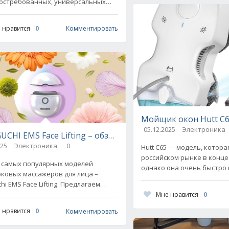
остребованных, универсальных
 для домашнего использования.
енажер покупают для себя, для
 нравится
0
Комментировать
Мойщик окон Hutt C6
 – обзор и сравнение с конкурентами
05.12.2025
Электроника
CHI EMS Face Lifting – обзор и сравнение с конкурента
025
Электроника
0
Hutt C65 — модель, котора
российском рынке в конце 
 самых популярных моделей
однако она очень быстро
ковых массажеров для лица –
покупателей. Этот робот
i EMS Face Lifting. Предлагаем
улучшенная версия Hutt C.
ться, чем прибор заслужил такое
Мне нравится
0
 покупателя. Очевидно,
 нравится
0
Комментировать