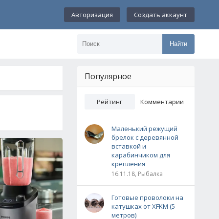
Авторизация
Создать аккаунт
Найти
Популярное
Рейтинг
Комментарии
Маленький режущий
брелок с деревянной
вставкой и
карабинчиком для
крепления
16.11.18, Рыбалка
Готовые проволоки на
катушках от XFKM (5
метров)