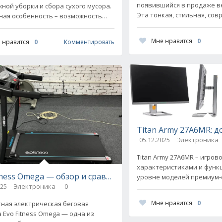
появившийся в продаже ве
жной уборки и сбора сухого мусора.
Эта тонкая, стильная, со
вная особенность – возможность
для дома сразу привлекл
рмации. К основному блоку
покупателей. Она компакт
иняется либо моющий
Мне нравится
0
 нравится
0
Комментировать
Titan Army 27A6MR: 
с конкурентами
05.12.2025
Электроника
Titan Army 27A6MR – игров
характеристиками и функ
tness Omega — обзор и сравнение с конкурентами
уровне моделей премиум-с
025
Электроника
0
вполне бюджетной цене. 
преимущественно
Мне нравится
0
ная электрическая беговая
 Evo Fitness Omega — одна из