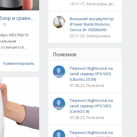
19.11.17, Аксессуары для вейпинга
обзор и сравнение с конкурентами
Внешний аккумулятор
0
(Power Bank) Romoss
Sense 8+ 30000mAh
lips HR3760/10
25.11.20, Электроника
деальным
 отличается
ьным дизайном и
Полезное
тью: умеет
Комментировать
Перенос Nightscout на
свой сервер VPS/VDS
(Ubuntu 20.04)
07.08.23, Полезное
Перенос Nightscout на
свой сервер VPS/VDS
(CentOS 8)
07.08.23, Полезное
Перенос Nightscout на