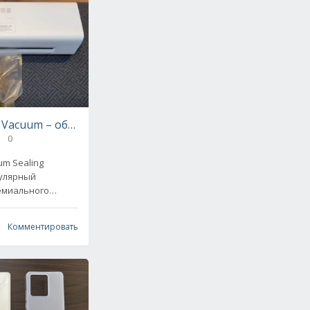
ic Vacuum – обзор и сравнение с конкурентами
0
um Sealing
пулярный
емиального
тройство не может
ток
Комментировать