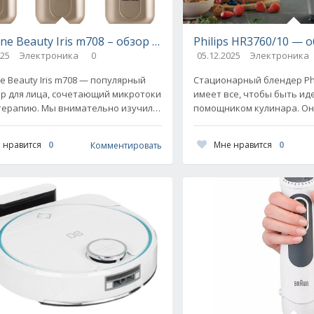
al – обзор и сравнение с конкурентами
ne Beauty Iris m708 – обзор и сравнение с конкурентами
Philips HR3760/10 — 
025
Электроника
0
05.12.2025
Электроника
e Beauty Iris m708 — популярный
Стационарный блендер Phi
р для лица, сочетающий микротоки
имеет все, чтобы быть и
терапию. Мы внимательно изучили
помощником кулинара. Он
пользователей, разобрали плюсы
высокой мощностью, стил
ы устройства и
завидной функциональнос
 нравится
0
Мне нравится
0
Комментировать