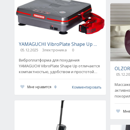
YAMAGUCHI VibroPlate Shape Up — обзор комп
05.12.2025
Электроника
0
Виброплатформа для похудения
YAMAGUCHI VibroPlate Shape Up отличается
OLZORI
компактностью, удобством и простотой
05.12.2
использования. И как раз эти качества —
причины того, что продукцией
Массажер
Мне нравится
0
Комментировать
активно
покорил
оказыва
девайсо
Мне