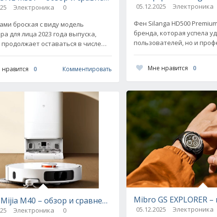
05.12.2025
Электроника
025
Электроника
0
Фен Silanga HD500 Premiu
ами броская с виду модель
бренда, которая успела у
ра для лица 2023 года выпуска,
пользователей, но и про
 продолжает оставаться в числе
парикмахеров. По мнению
ных девайсов в сфере домашнего
первых же минут работы
а кожей. Что заставляет
Мне нравится
0
 нравится
0
Комментировать
— обзор и сравнение с конкурентами
Mibro GS EXPLORER –
 Mijia M40 – обзор и сравнение с конкурентами
05.12.2025
Электроника
025
Электроника
0