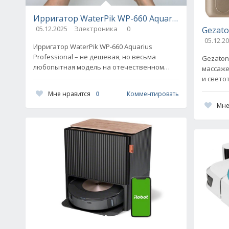
Ирригатор WaterPik WP-660 Aquarius Profession
05.12.2025
Электроника
0
Gezato
05.12.2
Ирригатор WaterPik WP-660 Aquarius
Professional – не дешевая, но весьма
Gezaton
любопытная модель на отечественном
массаже
рынке. Давайте узнаем, за что заплатит
и свето
покупатель, если выберет
отзывы 
Мне нравится
0
Комментировать
и минус
Мне