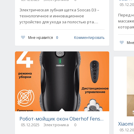
05.12.2
Электрическая зубная щетка Soocas D3 –
Перед н
технологичное и инновационное
массаже
устройство для ухода за полостью рта.
которая
Производитель учел максимум
популяр
потребностей и пользователя и предложил
Мне нравится
0
Комментировать
ухода з
Мне
Робот-мойщик окон Oberhof Fensterglanz SK-4 
Xiaomi
05.12.2025
Электроника
0
05.12.2