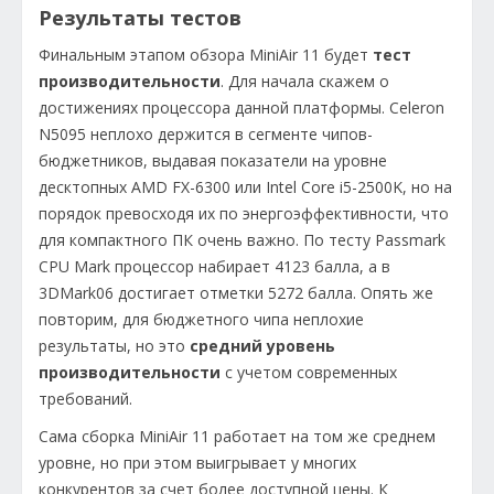
Результаты тестов
Финальным этапом обзора MiniAir 11 будет
тест
производительности
. Для начала скажем о
достижениях процессора данной платформы. Celeron
N5095 неплохо держится в сегменте чипов-
бюджетников, выдавая показатели на уровне
десктопных AMD FX-6300 или Intel Core i5-2500K, но на
порядок превосходя их по энергоэффективности, что
для компактного ПК очень важно. По тесту Passmark
CPU Mark процессор набирает 4123 балла, а в
3DMark06 достигает отметки 5272 балла. Опять же
повторим, для бюджетного чипа неплохие
результаты, но это
средний уровень
производительности
с учетом современных
требований.
Сама сборка MiniAir 11 работает на том же среднем
уровне, но при этом выигрывает у многих
конкурентов за счет более доступной цены. К