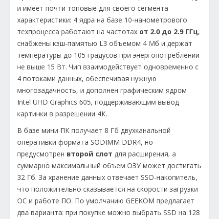
и имеет почти топовые для своего сегмента
характеристики: 4 ядра на базе 10-нанометрового
техпроцесса работают на частотах
от 2.0 до 2.9 ГГц
,
снабжены кэш-памятью L3 объемом 4 Мб и держат
температуры до 105 градусов при энергопотреблении
не выше 15 Вт. Чип взаимодействует одновременно с
4 потоками данных, обеспечивая нужную
многозадачность, и дополнен графическим ядром
Intel UHD Graphics 605, поддерживающим вывод
картинки в разрешении 4К.
В базе мини ПК получает 8 Гб двухканальной
оперативки формата SODIMM DDR4, но
предусмотрен
второй слот
для расширения, а
суммарно максимальный объем ОЗУ может достигать
32 Гб. За хранение данных отвечает SSD-накопитель,
что положительно сказывается на скорости загрузки
ОС и работе ПО. По умолчанию GEEKOM предлагает
два варианта: при покупке можно выбрать SSD на 128