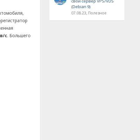
свой сервер VPS/VDS
(Debian 9)
втомобиля,
07.08.23, Полезное
орегистратор
венная
в/с
. Большего