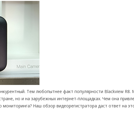
нкурентный. Тем любопытнее факт популярности Blackview R8.
стране, но и на зарубежных интернет-площадках. Чем она привл
о мониторинга? Наш обзор видеорегистратора даст ответ на это