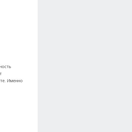
ьность
т
сте. Именно