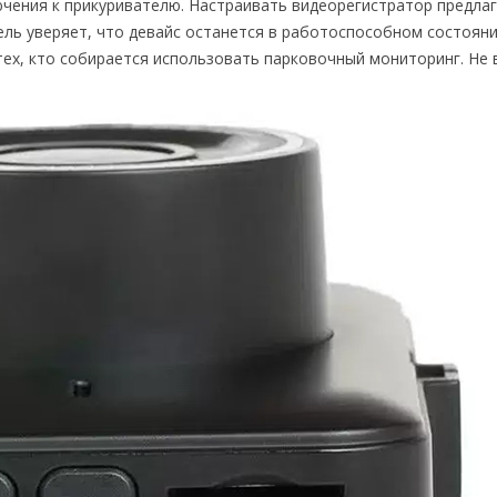
чения к прикуривателю. Настраивать видеорегистратор предлаг
ль уверяет, что девайс останется в работоспособном состояни
тех, кто собирается использовать парковочный мониторинг. Не 