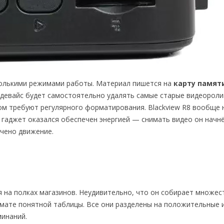
сколькими режимами работы. Материал пишется на
карту памят
о девайс будет самостоятельно удалять самые старые видеоролик
ом требуют регулярного форматирования. Blackview R8 вообще н
ы гаджет оказался обеспечен энергией — снимать видео он начнё
ечено движение.
на полках магазинов. Неудивительно, что он собирает множес
мате понятной таблицы. Все они разделены на положительные 
минаний.