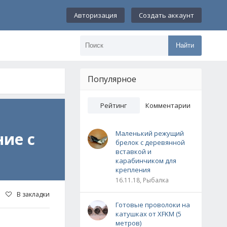
Авторизация
Создать аккаунт
Найти
Популярное
Рейтинг
Комментарии
ние с
Маленький режущий
брелок с деревянной
вставкой и
карабинчиком для
крепления
16.11.18, Рыбалка
В закладки
Готовые проволоки на
катушках от XFKM (5
метров)