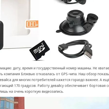
ацию: дату, время и государственный номер машины. Не хвата
ь компания Блэквью отказалась от GPS-чипа. Наш обзор показы
евайса для многих потребителей кажется гораздо важнее. А ещ
игающий 170 градусов. Работу девайсу обеспечивает бортовая с
лишь на очень короткую видеозапись.