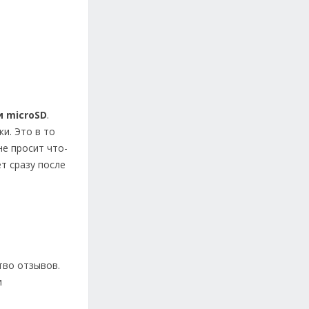
и microSD
.
и. Это в то
е просит что-
т сразу после
тво отзывов.
и