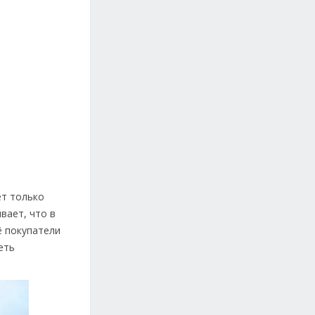
ет только
вает, что в
ё покупатели
еть