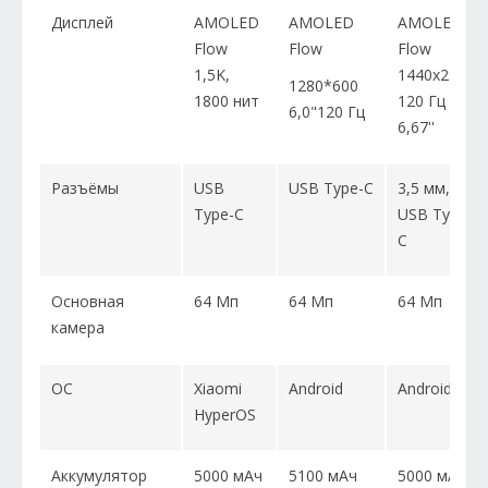
Дисплей
AMOLED
AMOLED
AMOLED
Flow
Flow
Flow
1,5K,
1440x2960
1280*600
1800 нит
120 Гц
6,0"120 Гц
6,67''
Разъёмы
USB
USB Type-C
3,5 мм,
Type-C
USB Type-
C
Основная
64 Мп
64 Мп
64 Мп
камера
ОС
Xiaomi
Android
Android
HyperOS
Аккумулятор
5000 мАч
5100 мАч
5000 мАч