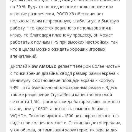
на 30 %. Будь то повседневное использование или
игровые развлечения, POCO X6 обеспечивает
пользователям непрерывную, стабильную и быструю
работу. Что касается реального использования в
играх, то благодаря плавному процессу, он может
работать с полным FPS при высоких настройках, так
что в целом можно ожидать хороших игровых
впечатлений.
Дисплей
Flow AMOLED
делает телефон более чистым
с точки зрения дизайна, сводя размер рамки экрана к
минимуму. Соотношение площади экрана к корпусу
94% – это буквально «полноэкранный режим». Здесь
так же разрешение CrystalRes и качество высокой
четкости 1,5K – расход заряда батареи лишь немного
выше, чем у 1080P, а четкость намного ближе к
WQHD+. Пиковая яркость 1800 нит, экран полностью
виден при солнечном свете. Отличная цветопередача,
угол обзора, оптимизация характеристик экрана для