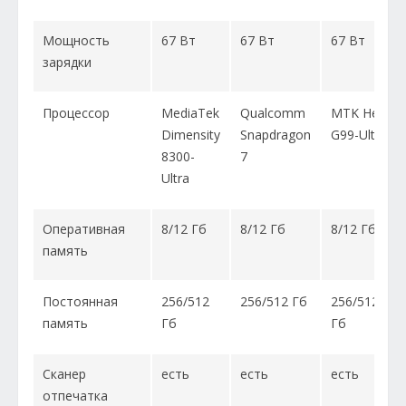
Мощность
67 Вт
67 Вт
67 Вт
зарядки
Процессор
MediaTek
Qualcomm
MTK Helio
Dimensity
Snapdragon
G99-Ultra
8300-
7
Ultra
Оперативная
8/12 Гб
8/12 Гб
8/12 Гб
память
Постоянная
256/512
256/512 Гб
256/512
память
Гб
Гб
Сканер
есть
есть
есть
отпечатка